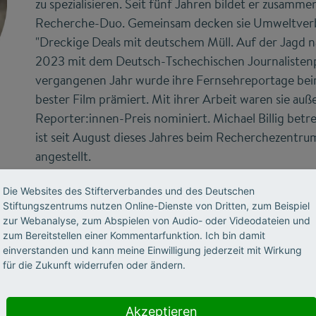
zu spezialisieren. Seit fünf Jahren bildet er zusam
Recherche-Duo. Gemeinsam decken sie Umweltverbr
"Dreckige Deals mit deutschem Müll. Auf der Jagd n
2023 mit dem Deutsch-Tschechischen Journalistenp
vergangenen Jahr wurde ihre Fernsehreportage beim 
bester Film prämiert. Mit ihrer Arbeit waren sie a
Reporter:innen-Preis nominiert. Michael Billig betr
ist seit August dieses Jahres beim Recherchezent
angestellt.
Die Websites des Stifterverbandes und des Deutschen
Stiftungszentrums nutzen Online-Dienste von Dritten, zum Beispiel
Marius Münstermann
, Jahrgang 1989, arbeitet als i
zur Webanalyse, zum Abspielen von Audio- oder Videodateien und
gemeinnützige Medienhaus CORRECTIV. Dort betreut
zum Bereitstellen einer Kommentarfunktion. Ich bin damit
einverstanden und kann meine Einwilligung jederzeit mit Wirkung
Projekt CORRECTIV.Europe vor allem den Abriss-A
für die Zukunft widerrufen oder ändern.
und Bürgern dokumentiert das Projekt den massenha
thematisierten Abriss von Gebäuden. Ausgehend v
recherchiert Marius Münstermann Hintergründe zu 
Akzeptieren